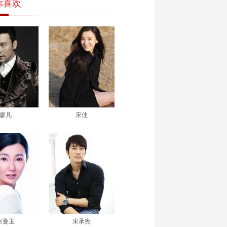
你喜欢
廖凡
宋佳
张曼玉
宋承宪