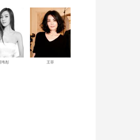
周韦彤
王菲