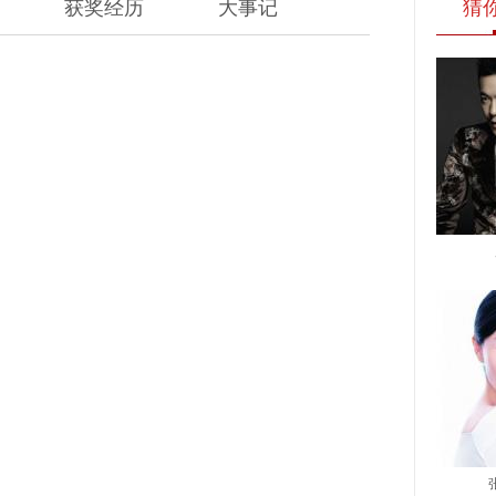
获奖经历
大事记
猜