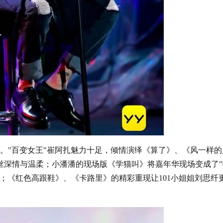
"百变女王"崔阿扎魅力十足，倾情演绎《算了》、《风一样的
丝深情与温柔；小潘潘的现场版《学猫叫》将嘉年华现场变成了"
；《红色高跟鞋》、《卡路里》的精彩重现让101小姐姐刘思纤