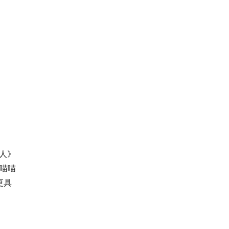
人》
喵喵
更具