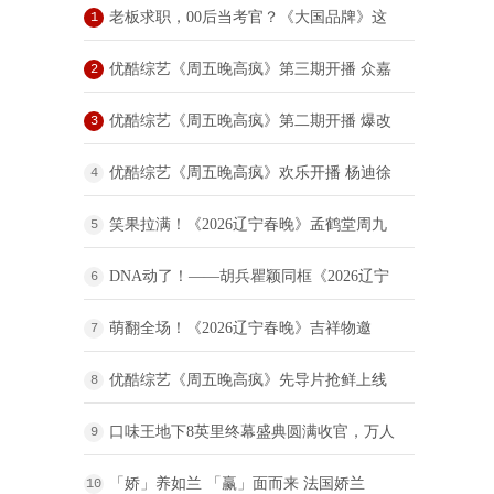
老板求职，00后当考官？《大国品牌》这
1
场“反向招聘”脱口秀，让企业家“集体破防”
优酷综艺《周五晚高疯》第三期开播 众嘉
2
宾复刻春晚名场面唤起回忆杀
优酷综艺《周五晚高疯》第二期开播 爆改
3
职场智斗老板欢乐升级
优酷综艺《周五晚高疯》欢乐开播 杨迪徐
4
志胜综艺半壁江山巅峰对垒疯度狂飙
笑果拉满！《2026辽宁春晚》孟鹤堂周九
5
良重磅回归
DNA动了！——胡兵瞿颖同框《2026辽宁
6
春晚》
萌翻全场！《2026辽宁春晚》吉祥物邀
7
您“马上”接好运
优酷综艺《周五晚高疯》先导片抢鲜上线
8
全员集体发疯打造超爆笑的“癫疯”治愈综艺
口味王地下8英里终幕盛典圆满收官，万人
9
见证中文说唱历史时刻
「娇」养如兰 「赢」面而来 法国娇兰
10