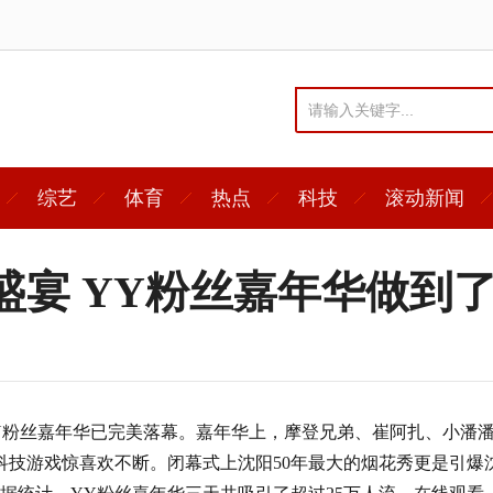
综艺
体育
热点
科技
滚动新闻
化盛宴 YY粉丝嘉年华做到
18YY粉丝嘉年华已完美落幕。嘉年华上，摩登兄弟、崔阿扎、小潘
黑科技游戏惊喜欢不断。闭幕式上沈阳50年最大的烟花秀更是引爆