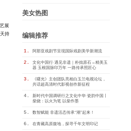
「赢」面开年 耀启新岁华章
美女热图
艺展
每天持
编辑推荐
1.
阿那亚戏剧节呈现国际戏剧美学新潮流
2.
文化中国行·遇见非遗｜朴拙原石→精美玉
器 玉根国脉印万年 一路传承照匠心
3.
《曙光》主创团队亮相白玉兰电视论坛，
共话超高清时代影视创作新征程
4.
新时代中国调研行之文化中华·瓷韵中国丨
柴烧：以火为笔 以柴作墨
5.
数智赋能 非遗活态传承“潮”起来！
6.
在青藏高原腹地，探寻千年文明印记