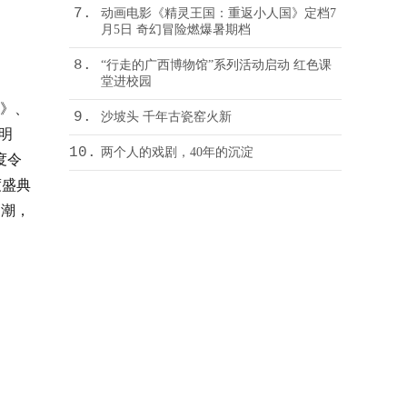
7.
动画电影《精灵王国：重返小人国》定档7
月5日 奇幻冒险燃爆暑期档
8.
“行走的广西博物馆”系列活动启动 红色课
堂进校园
》、
9.
沙坡头 千年古瓷窑火新
明
10.
两个人的戏剧，40年的沉淀
度令
度盛典
高潮，