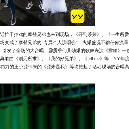
近忙于拍戏的摩登兄弟也来到现场，《开到荼蘼》、《一生所爱
场变成了摩登兄弟的"专属个人演唱会"，火爆盛况不输任何流量
，引发了全场的大合唱；霹雳爷们儿劲爆的歌舞表演《撑腰》一
歌曲《别无所求》、《我的好兄弟》、《tell me》等，YY年
笑功力的王小源带来的《源来是我》等均掀起了活动现场的合唱