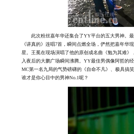
此次粉丝嘉年华还集合了YY平台的五大男神。最
《讲真的》连唱7首，瞬间点燃全场，俨然把嘉年华现
星。王冕在现场演唱了他的原创成名曲《勉为其难》
入夜后的大鹏广场瞬间沸腾。YY最佳男偶像阿哲的经典
MC第一名九局的气势磅礴的《自命不凡》、极具搞
谁才是你心目中的男神No.1呢？