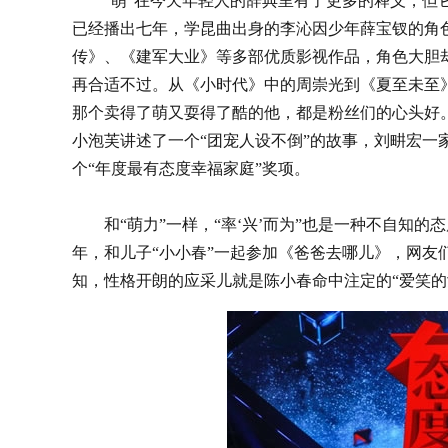
“萌”在今天年轻人的辞典里有了更多的释义，但它一
已经播出七年，学昆曲出身的李沁因少年薛宝钗的角
传》、《建军大业》等多部优质影视作品，角色大胆却
再合适不过。从《小时代》中的周崇光到《夏至未至》
那个卖得了萌又耍得了酷的他，都是粉丝们的心头好
小泡芙讲述了一个“团宠人设不倒”的故事，刘畊宏一
个“年度最有态度幸福家庭”奖项。
和“萌力”一样，“率‘兴’而为”也是一种不自知的态
年，和儿子“小小春”一起参加《爸爸去哪儿》，网友
知，性格开朗的应采儿就是陈小春命中注定的“爱笑的