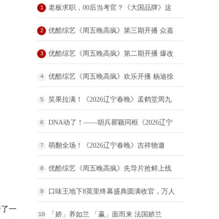
老板求职，00后当考官？《大国品牌》这
1
场“反向招聘”脱口秀，让企业家“集体破防”
优酷综艺《周五晚高疯》第三期开播 众嘉
2
宾复刻春晚名场面唤起回忆杀
优酷综艺《周五晚高疯》第二期开播 爆改
3
职场智斗老板欢乐升级
优酷综艺《周五晚高疯》欢乐开播 杨迪徐
4
志胜综艺半壁江山巅峰对垒疯度狂飙
笑果拉满！《2026辽宁春晚》孟鹤堂周九
5
良重磅回归
DNA动了！——胡兵瞿颖同框《2026辽宁
6
春晚》
萌翻全场！《2026辽宁春晚》吉祥物邀
7
您“马上”接好运
优酷综艺《周五晚高疯》先导片抢鲜上线
8
全员集体发疯打造超爆笑的“癫疯”治愈综艺
口味王地下8英里终幕盛典圆满收官，万人
9
行了一
见证中文说唱历史时刻
「娇」养如兰 「赢」面而来 法国娇兰
10