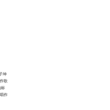
子坤
作歌
的标
唱作