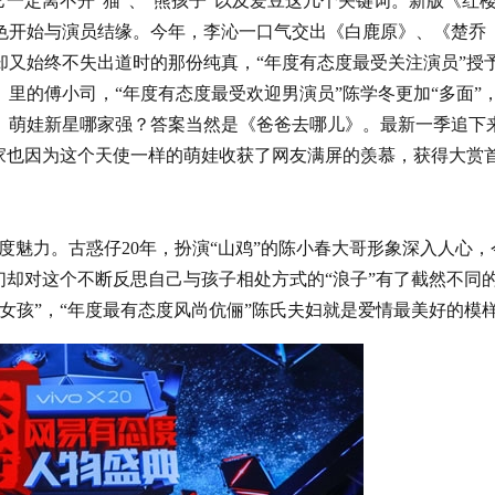
定离不开“猫”、“熊孩子”以及爱豆这几个关键词。新版《红
色开始与演员结缘。今年，李沁一口气交出《白鹿原》、《楚乔
又始终不失出道时的那份纯真，“年度有态度最受关注演员”授
里的傅小司，“年度有态度最受欢迎男演员”陈学冬更加“多面”
。萌娃新星哪家强？答案当然是《爸爸去哪儿》。最新一季追下
家也因为这个天使一样的萌娃收获了网友满屏的羡慕，获得大赏
度魅力。古惑仔20年，扮演“山鸡”的陈小春大哥形象深入人心，
们却对这个不断反思自己与孩子相处方式的“浪子”有了截然不同
女孩”，“年度最有态度风尚伉俪”陈氏夫妇就是爱情最美好的模