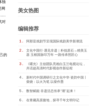
体独
「赢」面开年 耀启新岁华章
是网
美女热图
……
代对
编辑推荐
1.
阿那亚戏剧节呈现国际戏剧美学新潮流
2.
文化中国行·遇见非遗｜朴拙原石→精美玉
自己的
器 玉根国脉印万年 一路传承照匠心
3.
《曙光》主创团队亮相白玉兰电视论坛，
共话超高清时代影视创作新征程
4.
新时代中国调研行之文化中华·瓷韵中国丨
柴烧：以火为笔 以柴作墨
5.
数智赋能 非遗活态传承“潮”起来！
6.
在青藏高原腹地，探寻千年文明印记