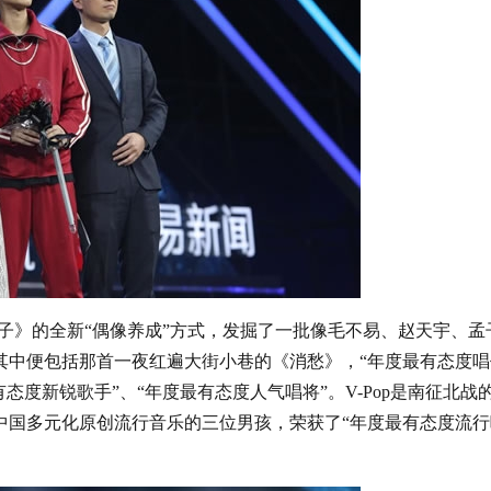
日之子》的全新“偶像养成”方式，发掘了一批像毛不易、赵天宇、孟
其中便包括那首一夜红遍大街小巷的《消愁》，“年度最有态度唱
态度新锐歌手”、“年度最有态度人气唱将”。V-Pop是南征北战
中国多元化原创流行音乐的三位男孩，荣获了“年度最有态度流行