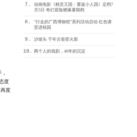
7.
动画电影《精灵王国：重返小人国》定档7
月5日 奇幻冒险燃爆暑期档
8.
“行走的广西博物馆”系列活动启动 红色课
堂进校园
9.
沙坡头 千年古瓷窑火新
10.
两个人的戏剧，40年的沉淀
手，
态度
尔再度