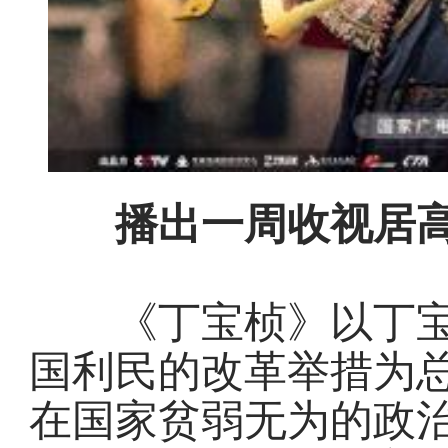
播出一周收视居高
《丁宝桢》以丁宝
国利民的改革举措为
在国家贫弱无为的政