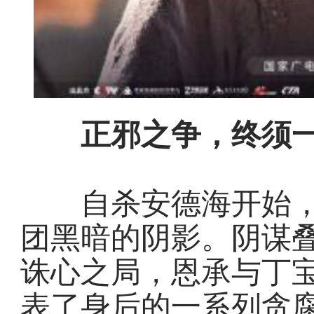
正邪之争，终须一
自杀安德海开始，
团黑暗的阴影。阴谋
诛心之局，恩承与丁
表了身后的一系列贪