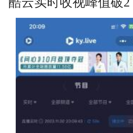
酷云实时收视峰值破2