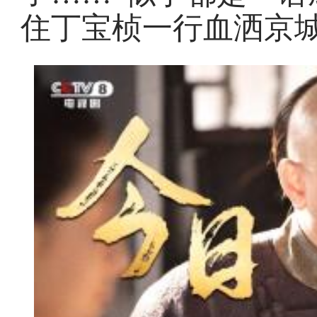
住丁宝桢一行血洒京