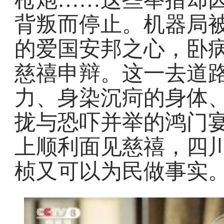
背叛而停止。机器局
的爱国安邦之心，卧
慈禧申辩。这一去道
力、身染沉疴的身体
拢与恐吓并举的鸿门
上顺利面见慈禧，四
桢又可以为民做事实