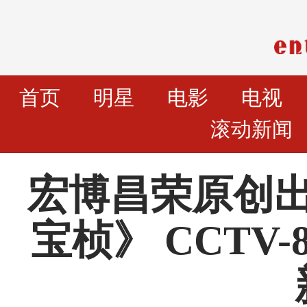
首页
明星
电影
电视
滚动新闻
宏博昌荣原创
宝桢》 CCTV