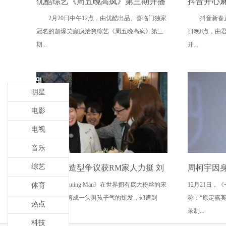
优酷综艺《周五晚高疯》第三期开播
抖音开心
2月20日中午12点，由优酷出品、喜临门独家
抖音新春直播
众嘉宾复刻春晚名场面唤起回忆杀
马丽领衔
冠名的超爆笑癫疯治愈综艺《周五晚高疯》第三
日晚8点，由
板
期...
开...
明星
电影
电视
音乐
综艺
宋智孝陷造型争议获RM家人力挺 刘
周柯宇因
因韩综《Running Man》在世界拥有庞大粉丝的宋
12月21日，
体育
在石:你很会穿
前的蓝》
智孝，日前剪成一头男孩子气的短发，却遭到
称：“原定嘉
热点
韩...
录制...
科技