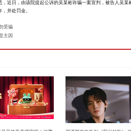
悉，近日，由该院提起公诉的吴某彬诈骗一案宣判，被告人吴某
年，并处罚金。
勿受骗
是主因