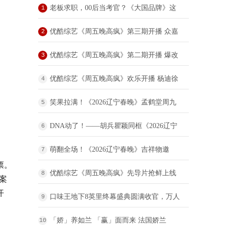
老板求职，00后当考官？《大国品牌》这
1
场“反向招聘”脱口秀，让企业家“集体破防”
优酷综艺《周五晚高疯》第三期开播 众嘉
2
宾复刻春晚名场面唤起回忆杀
优酷综艺《周五晚高疯》第二期开播 爆改
3
职场智斗老板欢乐升级
优酷综艺《周五晚高疯》欢乐开播 杨迪徐
4
志胜综艺半壁江山巅峰对垒疯度狂飙
笑果拉满！《2026辽宁春晚》孟鹤堂周九
5
良重磅回归
DNA动了！——胡兵瞿颖同框《2026辽宁
6
春晚》
萌翻全场！《2026辽宁春晚》吉祥物邀
7
票。
您“马上”接好运
优酷综艺《周五晚高疯》先导片抢鲜上线
8
案
开
全员集体发疯打造超爆笑的“癫疯”治愈综艺
口味王地下8英里终幕盛典圆满收官，万人
9
见证中文说唱历史时刻
「娇」养如兰 「赢」面而来 法国娇兰
10