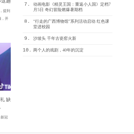
称这趟
7.
动画电影《精灵王国：重返小人国》定档7
月5日 奇幻冒险燃爆暑期档
，提到
领，开
8.
“行走的广西博物馆”系列活动启动 红色课
堂进校园
9.
沙坡头 千年古瓷窑火新
10.
两个人的戏剧，40年的沉淀
礼 缺
了
诊新冠