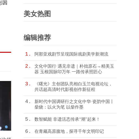
彬因
「赢」面开年 耀启新岁华章
美女热图
编辑推荐
1.
阿那亚戏剧节呈现国际戏剧美学新潮流
2.
文化中国行·遇见非遗｜朴拙原石→精美玉
器 玉根国脉印万年 一路传承照匠心
3.
《曙光》主创团队亮相白玉兰电视论坛，
共话超高清时代影视创作新征程
4.
新时代中国调研行之文化中华·瓷韵中国丨
柴烧：以火为笔 以柴作墨
5.
数智赋能 非遗活态传承“潮”起来！
6.
在青藏高原腹地，探寻千年文明印记