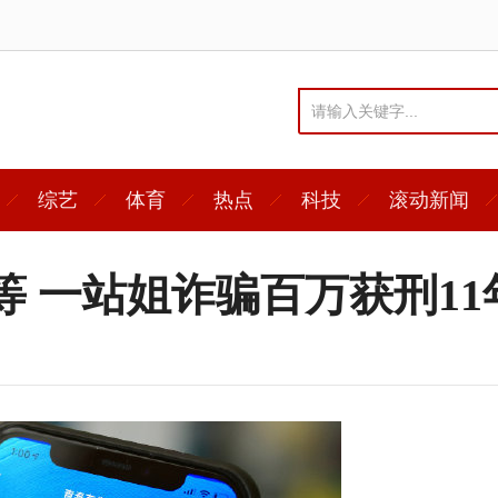
综艺
体育
热点
科技
滚动新闻
等 一站姐诈骗百万获刑11