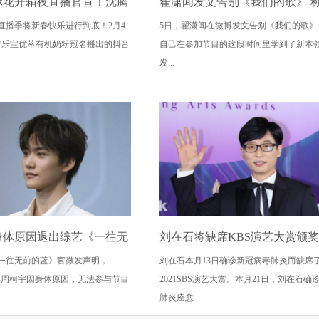
麻花开箱夜直播官宣！沈腾
翟潇闻发文告别《我们的歌》 
季将新春快乐进行到底！2月4
5日，翟潇闻在微博发文告别《我们的歌》
超强喜剧阵容挑战爆笑天花
旅程收获满满
君乐宝优萃有机奶粉冠名播出的抖音
自己在参加节目的这段时间里学到了新本
发...
身体原因退出综艺《一往无
刘在石将缺席KBS演艺大赏颁奖
《一往无前的蓝》官微发声明，
刘在石本月13日确诊新冠病毒肺炎而缺席
录制
少作品是主因
宾周柯宇因身体原因，无法参与节目
2021SBS演艺大赏。本月21日，刘在石确
肺炎痊愈...